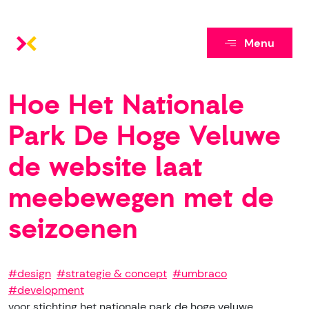
Menu
Hoe Het Nationale
Park De Hoge Veluwe
de website laat
meebewegen met de
seizoenen
#design
#strategie & concept
#umbraco
#development
voor stichting het nationale park de hoge veluwe